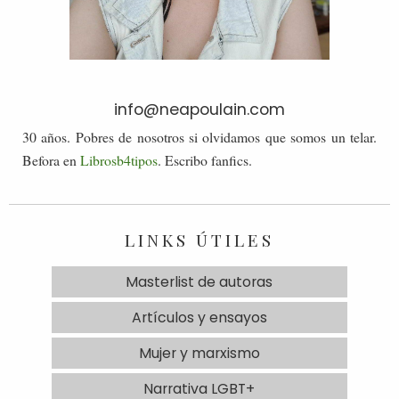
info@neapoulain.com
30 años. Pobres de nosotros si olvidamos que somos un telar.
Befora en
Librosb4tipos
. Escribo fanfics.
LINKS ÚTILES
Masterlist de autoras
Artículos y ensayos
Mujer y marxismo
Narrativa LGBT+