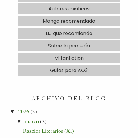
Autores asiáticos
Manga recomendado
LIJ que recomiendo
Sobre la piratería
Mi fanfiction
Guías para AO3
ARCHIVO DEL BLOG
2026
(3)
▼
marzo
(2)
▼
Razzies Literarios (XI)