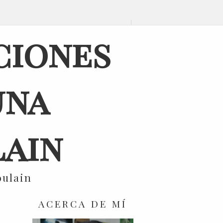
ciones
una
ain
oulain
ACERCA DE MÍ