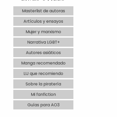
Masterlist de autoras
Artículos y ensayos
Mujer y marxismo
Narrativa LGBT+
Autores asiáticos
Manga recomendado
LIJ que recomiendo
Sobre la piratería
Mi fanfiction
Guías para AO3