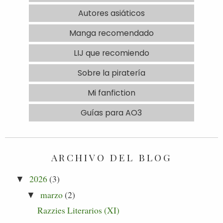
Autores asiáticos
Manga recomendado
LIJ que recomiendo
Sobre la piratería
Mi fanfiction
Guías para AO3
ARCHIVO DEL BLOG
2026
(3)
▼
marzo
(2)
▼
Razzies Literarios (XI)