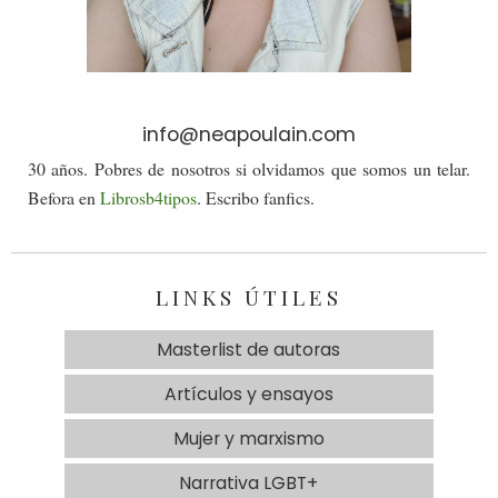
info@neapoulain.com
30 años. Pobres de nosotros si olvidamos que somos un telar.
Befora en
Librosb4tipos
. Escribo fanfics.
LINKS ÚTILES
Masterlist de autoras
Artículos y ensayos
Mujer y marxismo
Narrativa LGBT+