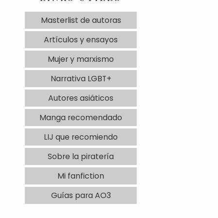
Masterlist de autoras
Artículos y ensayos
Mujer y marxismo
Narrativa LGBT+
Autores asiáticos
Manga recomendado
LIJ que recomiendo
Sobre la piratería
Mi fanfiction
Guías para AO3