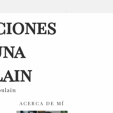
ciones
una
ain
oulain
ACERCA DE MÍ