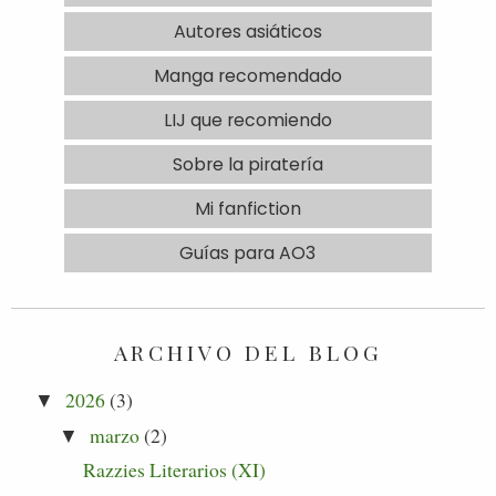
Autores asiáticos
Manga recomendado
LIJ que recomiendo
Sobre la piratería
Mi fanfiction
Guías para AO3
ARCHIVO DEL BLOG
2026
(3)
▼
marzo
(2)
▼
Razzies Literarios (XI)