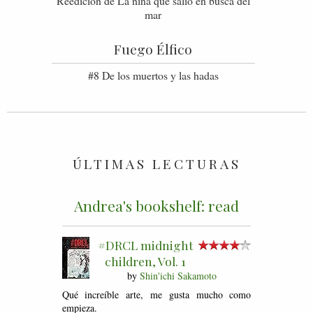
Reedición de La niña que salió en busca del
mar
Fuego Élfico
#8 De los muertos y las hadas
ÚLTIMAS LECTURAS
Andrea's bookshelf: read
#DRCL midnight
children, Vol. 1
by
Shin'ichi Sakamoto
Qué increíble arte, me gusta mucho como
empieza.