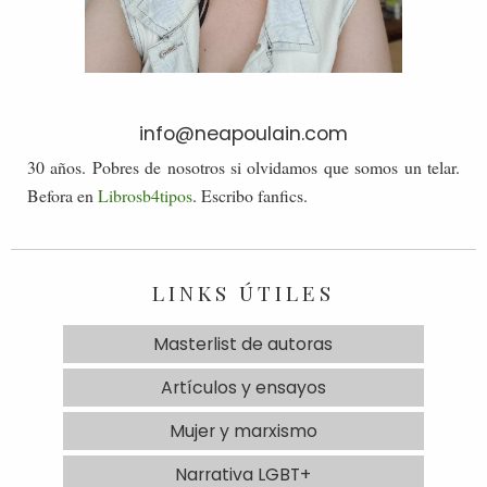
info@neapoulain.com
30 años. Pobres de nosotros si olvidamos que somos un telar.
Befora en
Librosb4tipos
. Escribo fanfics.
LINKS ÚTILES
Masterlist de autoras
Artículos y ensayos
Mujer y marxismo
Narrativa LGBT+