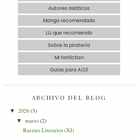
Autores asiáticos
Manga recomendado
LIJ que recomiendo
Sobre la piratería
Mi fanfiction
Guías para AO3
ARCHIVO DEL BLOG
2026
(3)
▼
marzo
(2)
▼
Razzies Literarios (XI)