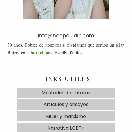
info@neapoulain.com
30 años. Pobres de nosotros si olvidamos que somos un telar.
Befora en
Librosb4tipos
. Escribo fanfics.
LINKS ÚTILES
Masterlist de autoras
Artículos y ensayos
Mujer y marxismo
Narrativa LGBT+