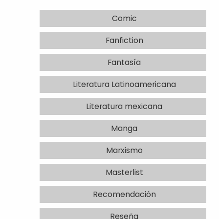
Comic
Fanfiction
Fantasía
Literatura Latinoamericana
Literatura mexicana
Manga
Marxismo
Masterlist
Recomendación
Reseña