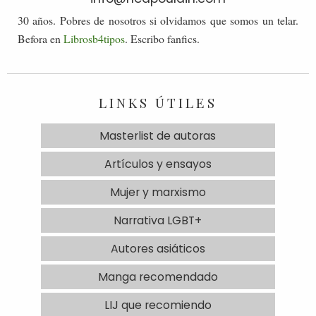
30 años. Pobres de nosotros si olvidamos que somos un telar.
Befora en
Librosb4tipos
. Escribo fanfics.
LINKS ÚTILES
Masterlist de autoras
Artículos y ensayos
Mujer y marxismo
Narrativa LGBT+
Autores asiáticos
Manga recomendado
LIJ que recomiendo