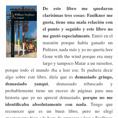
De este libro me quedaron
clarísimas tres cosas: Faulkner me
gusta, tiene una mala relación con
el punto y seguido y este libro no
me gustó especialmente
. Entró en el
maratón porque había ganado un
Pulitzer, nada más y yo no quería leer
Gone with the wind porque era muy
largo y tampoco Matar a un ruiseñor,
porque todo el mundo iba a leer ese. Si pudiera decir
demasiado gringo,
algo sobre este libro, diría que es
demasiado yanqui
, demasiado rebuscado y
probablemente tiene un exceso de páginas para una
porque no me
historia que yo no aprecié demasiado,
identificaba absolutamente con nada
. Tengo que
reconocer que es un buen libro, pero no elegí
exactamente bien a la hora de empezar a leer a Faulkner.