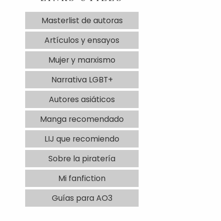
Masterlist de autoras
Artículos y ensayos
Mujer y marxismo
Narrativa LGBT+
Autores asiáticos
Manga recomendado
LIJ que recomiendo
Sobre la piratería
Mi fanfiction
Guías para AO3