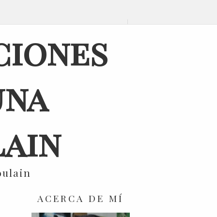
ciones
una
ain
oulain
ACERCA DE MÍ