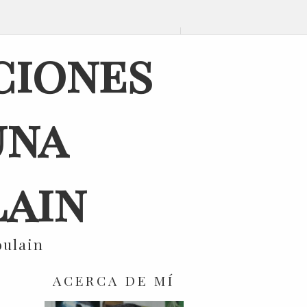
ciones
una
ain
oulain
ACERCA DE MÍ