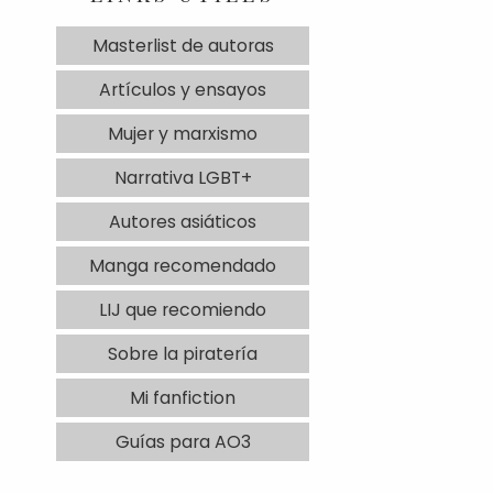
Masterlist de autoras
Artículos y ensayos
Mujer y marxismo
Narrativa LGBT+
Autores asiáticos
Manga recomendado
LIJ que recomiendo
Sobre la piratería
Mi fanfiction
Guías para AO3