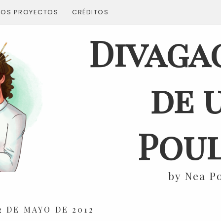
ROS PROYECTOS
CRÉDITOS
Divaga
de 
Poul
by Nea P
2 DE MAYO DE 2012