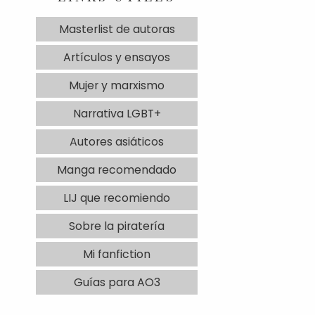
Masterlist de autoras
Artículos y ensayos
Mujer y marxismo
Narrativa LGBT+
Autores asiáticos
Manga recomendado
LIJ que recomiendo
Sobre la piratería
Mi fanfiction
Guías para AO3