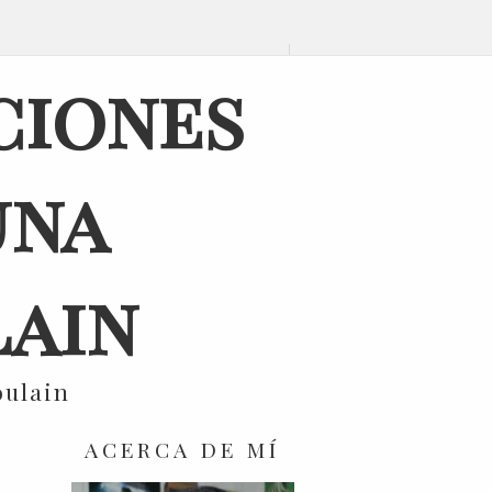
ciones
una
ain
oulain
ACERCA DE MÍ