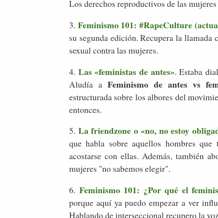
Los derechos reproductivos de las mujere
Feminismo 101: #RapeCulture (actua
3.
su segunda edición. Recupera la llamada cu
sexual contra las mujeres.
Las «feministas de antes»
4.
. Estaba di
Feminismo de antes vs fe
Aludía a
estructurada sobre los albores del movimi
entonces.
La friendzone o «no, no estoy obliga
5.
que habla sobre aquellos hombres que ti
acostarse con ellas. Además, también ab
mujeres "no sabemos elegir".
Feminismo 101: ¿Por qué el feminis
6.
porque aquí ya puedo empezar a ver influ
Hablando de interseccional recupero la voz