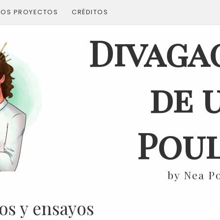
ROS PROYECTOS
CRÉDITOS
Divaga
de 
Poul
by Nea P
os y ensayos