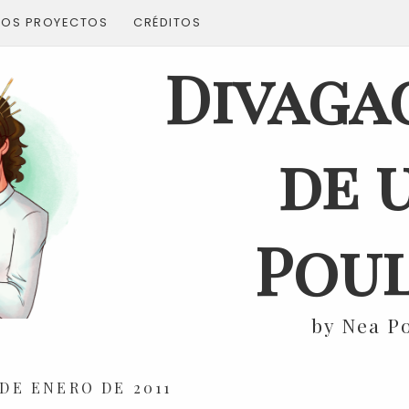
ROS PROYECTOS
CRÉDITOS
Divaga
de 
Poul
by Nea P
 DE ENERO DE 2011