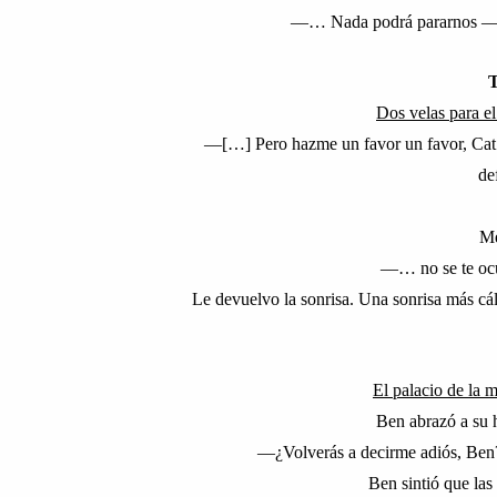
—
… Nada podrá pararnos
T
Dos velas para e
—
[…] Pero hazme un favor un favor, Ca
de
Me
—… no se te ocur
Le devuelvo la sonrisa. Una sonrisa más cáli
El palacio de la 
Ben abrazó a su h
—
¿Volverás a decirme adiós, Be
Ben sintió que las