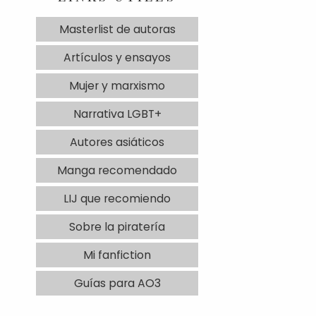
Masterlist de autoras
Artículos y ensayos
Mujer y marxismo
Narrativa LGBT+
Autores asiáticos
Manga recomendado
LIJ que recomiendo
Sobre la piratería
Mi fanfiction
Guías para AO3