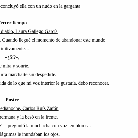
—
concluyó ella con un nudo en la garganta.
ercer tiempo
l diablo, Laura Gallego García
t. Cuando llegué el momento de abandonar este mundo
finitivamente…
«
¿Sí?
»,
 mira y sonríe.
ra marcharte sin despedirte.
da de lo que mi voz interior le gustaría, debo reconocer.
Postre
medianoche, Carlos Ruíz Zafón
ermana y la besó en la frente.
n?
—
preguntó la muchacha con voz temblorosa.
 lágrimas le inundaban los ojos.