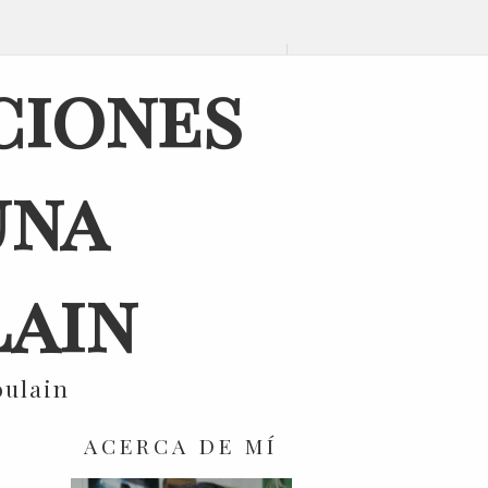
ciones
una
ain
oulain
ACERCA DE MÍ