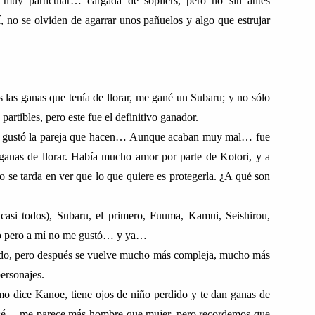
muy particular… cargada de sopilers, pero no sin antes
í, no se olviden de agarrar unos pañuelos y algo que estrujar
las ganas que tenía de llorar, me gané un Subaru; y no sólo
rtibles, pero este fue el definitivo ganador.
me gustó la pareja que hacen… Aunque acaban muy mal… fue
ganas de llorar. Había mucho amor por parte de Kotori, y a
o se tarda en ver que lo que quiere es protegerla. ¿A qué son
 casi todos), Subaru, el primero, Fuuma, Kamui, Seishirou,
po pero a mí no me gustó… y ya…
mundo, pero después se vuelve mucho más compleja, mucho más
personajes.
mo dice Kanoe, tiene ojos de niño perdido y te dan ganas de
o sé… me parece más hombre que mujer, pero recordemos que