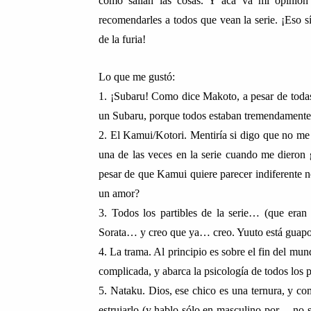
como salían las cosas. Y acá va mi opinión 
recomendarles a todos que vean la serie. ¡Eso s
de la furia!
Lo que me gustó:
1. ¡Subaru! Como dice Makoto, a pesar de todas 
un Subaru, porque todos estaban tremendamente pa
2. El Kamui/Kotori. Mentiría si digo que no 
una de las veces en la serie cuando me dieron 
pesar de que Kamui quiere parecer indiferente n
un amor?
3. Todos los partibles de la serie… (que eran
Sorata… y creo que ya… creo. Yuuto está gua
4. La trama. Al principio es sobre el fin del 
complicada, y abarca la psicología de todos los 
5. Nataku. Dios, ese chico es una ternura, y co
estrujarlo (y hablo sólo en masculino por… n