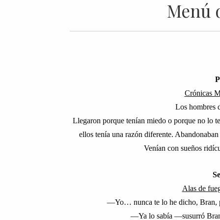
Menú d
P
Crónicas M
Los hombres de
Llegaron porque tenían miedo o porque no lo te
ellos tenía una razón diferente. Abandonaban
Venían con sueños ridícu
S
Alas de fue
—
Yo… nunca te lo he dicho, Bran, 
—
Ya lo sabía
—
susurró Bra