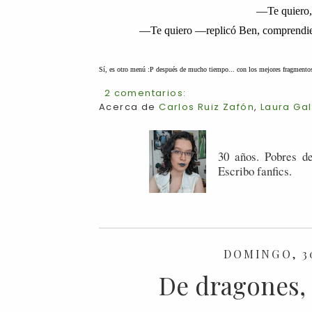
—
Te quiero
—
Te quiero
—
replicó Ben, comprendie
Sí, es otro menú :P después de mucho tiempo... con los mejores fragmentos 
2 comentarios:
Acerca de
Carlos Ruiz Zafón
,
Laura Ga
30 años. Pobres de
Escribo fanfics.
DOMINGO, 3
De dragones, 