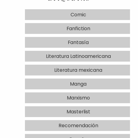
Comic
Fanfiction
Fantasía
Literatura Latinoamericana
Literatura mexicana
Manga
Marxismo
Masterlist
Recomendación