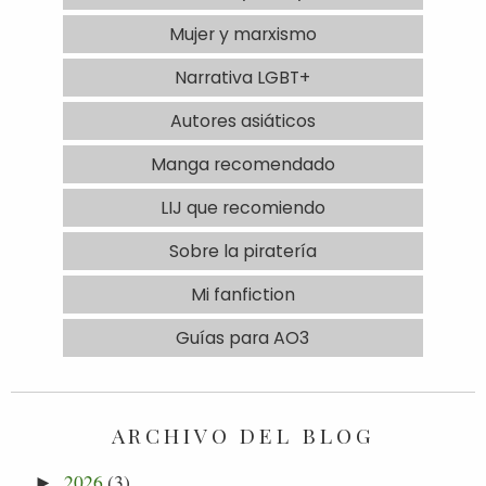
Mujer y marxismo
Narrativa LGBT+
Autores asiáticos
Manga recomendado
LIJ que recomiendo
Sobre la piratería
Mi fanfiction
Guías para AO3
ARCHIVO DEL BLOG
2026
(3)
►