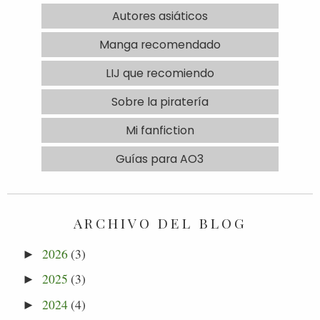
Autores asiáticos
Manga recomendado
LIJ que recomiendo
Sobre la piratería
Mi fanfiction
Guías para AO3
ARCHIVO DEL BLOG
2026
(3)
►
2025
(3)
►
2024
(4)
►