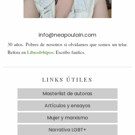
info@neapoulain.com
30 años. Pobres de nosotros si olvidamos que somos un telar.
Befora en
Librosb4tipos
. Escribo fanfics.
LINKS ÚTILES
Masterlist de autoras
Artículos y ensayos
Mujer y marxismo
Narrativa LGBT+