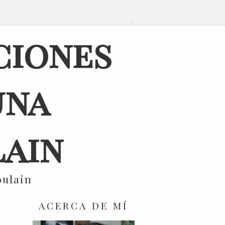
ciones
una
ain
oulain
ACERCA DE MÍ