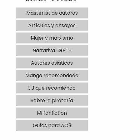
Masterlist de autoras
Artículos y ensayos
Mujer y marxismo
Narrativa LGBT+
Autores asiáticos
Manga recomendado
LIJ que recomiendo
Sobre la piratería
Mi fanfiction
Guías para AO3