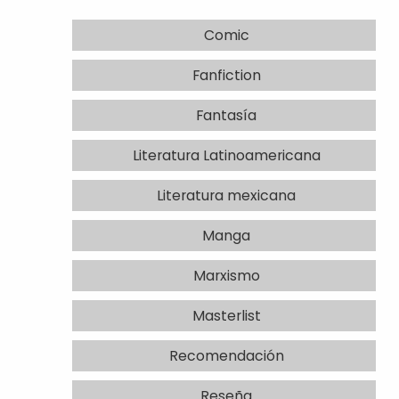
Comic
Fanfiction
Fantasía
Literatura Latinoamericana
Literatura mexicana
Manga
Marxismo
Masterlist
Recomendación
Reseña