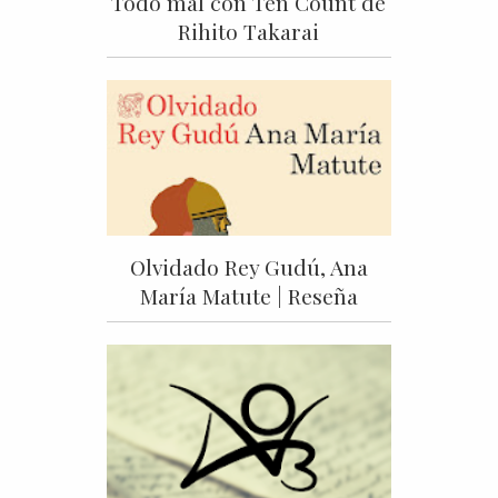
Todo mal con Ten Count de
Rihito Takarai
Olvidado Rey Gudú, Ana
María Matute | Reseña