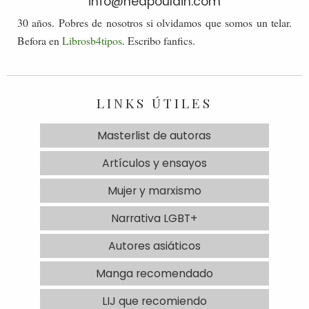
info@neapoulain.com
30 años. Pobres de nosotros si olvidamos que somos un telar.
Befora en
Librosb4tipos
. Escribo fanfics.
LINKS ÚTILES
Masterlist de autoras
Artículos y ensayos
Mujer y marxismo
Narrativa LGBT+
Autores asiáticos
Manga recomendado
LIJ que recomiendo