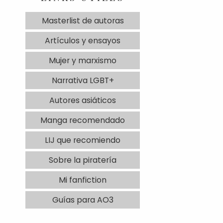
Masterlist de autoras
Artículos y ensayos
Mujer y marxismo
Narrativa LGBT+
Autores asiáticos
Manga recomendado
LIJ que recomiendo
Sobre la piratería
Mi fanfiction
Guías para AO3