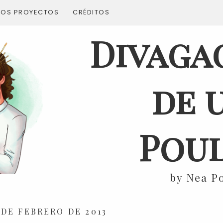
ROS PROYECTOS
CRÉDITOS
Divaga
de 
Poul
by Nea P
 DE FEBRERO DE 2013