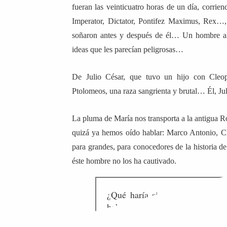
fueran las veinticuatro horas de un día, corrien
Imperator, Dictator, Pontifez Maximus, Rex
soñaron antes y después de él… Un hombre al 
ideas que les parecían peligrosas…
De Julio César, que tuvo un hijo con Cleop
Ptolomeos, una raza sangrienta y brutal… Él, Ju
La pluma de María nos transporta a la antigua R
quizá ya hemos oído hablar: Marco Antonio, C
para grandes, para conocedores de la historia de
éste hombre no los ha cautivado.
¿Qué haría sin César? ¿Qué ha
habituado a despertar con él 
viviendo, llamarse hombre, rom