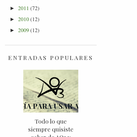
2011
(72)
►
2010
(12)
►
2009
(12)
►
ENTRADAS POPULARES
Todo lo que
siempre quisiste
saber de AO3 y