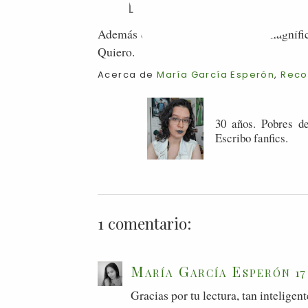
Además el libro, corto, tiene unas magnífi
Quiero.
Acerca de
María García Esperón
,
Reco
30 años. Pobres de
Escribo fanfics.
1 comentario:
María García Esperón
17
Gracias por tu lectura, tan intelige