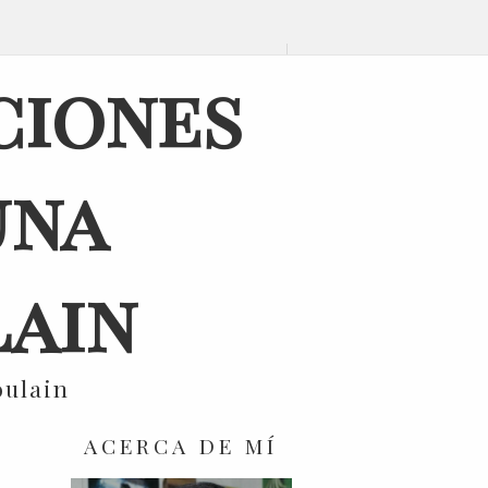
ciones
una
ain
oulain
ACERCA DE MÍ