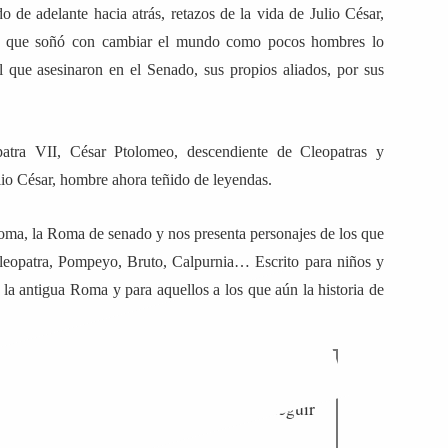
do de adelante hacia atrás, retazos de la vida de Julio César,
…, que soñó con cambiar el mundo como pocos hombres lo
que asesinaron en el Senado, sus propios aliados, por sus
atra VII, César Ptolomeo, descendiente de Cleopatras y
lio César, hombre ahora teñido de leyendas.
oma, la Roma de senado y nos presenta personajes de los que
leopatra, Pompeyo, Bruto, Calpurnia… Escrito para niños y
 la antigua Roma y para aquellos a los que aún la historia de
ría Roma? ¿Qué haría el Universo entero,
y con él dormir? ¿Valdría la pena seguir
ano, Antonio?