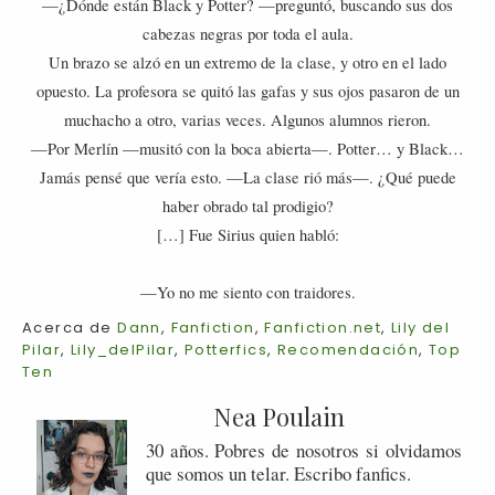
—¿Dónde están Black y Potter? —preguntó, buscando sus dos
cabezas negras por toda el aula.
Un brazo se alzó en un extremo de la clase, y otro en el lado
opuesto. La profesora se quitó las gafas y sus ojos pasaron de un
muchacho a otro, varias veces. Algunos alumnos rieron.
—Por Merlín —musitó con la boca abierta—. Potter… y Black…
Jamás pensé que vería esto. —La clase rió más—. ¿Qué puede
haber obrado tal prodigio?
[…] Fue Sirius quien habló:
—Yo no me siento con traidores.
Acerca de
Dann
,
Fanfiction
,
Fanfiction.net
,
Lily del
Pilar
,
Lily_delPilar
,
Potterfics
,
Recomendación
,
Top
Ten
Nea Poulain
30 años. Pobres de nosotros si olvidamos
que somos un telar. Escribo fanfics.