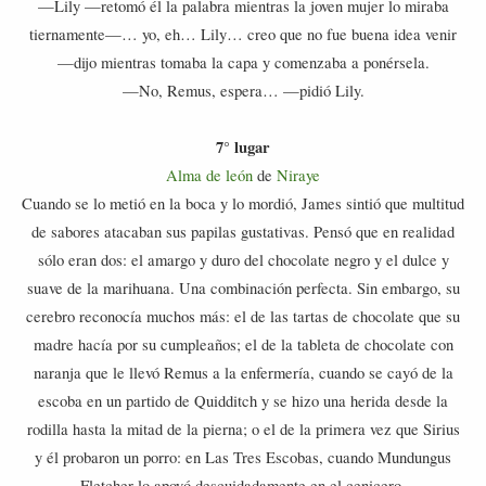
—Lily —retomó él la palabra mientras la joven mujer lo miraba
tiernamente—… yo, eh… Lily… creo que no fue buena idea venir
—dijo mientras tomaba la capa y comenzaba a ponérsela.
—No, Remus, espera… —pidió Lily.
7° lugar
Alma de león
de
Niraye
Cuando se lo metió en la boca y lo mordió, James sintió que multitud
de sabores atacaban sus papilas gustativas. Pensó que en realidad
sólo eran dos: el amargo y duro del chocolate negro y el dulce y
suave de la marihuana. Una combinación perfecta. Sin embargo, su
cerebro reconocía muchos más: el de las tartas de chocolate que su
madre hacía por su cumpleaños; el de la tableta de chocolate con
naranja que le llevó Remus a la enfermería, cuando se cayó de la
escoba en un partido de Quidditch y se hizo una herida desde la
rodilla hasta la mitad de la pierna; o el de la primera vez que Sirius
y él probaron un porro: en Las Tres Escobas, cuando Mundungus
Fletcher lo apoyó descuidadamente en el cenicero.