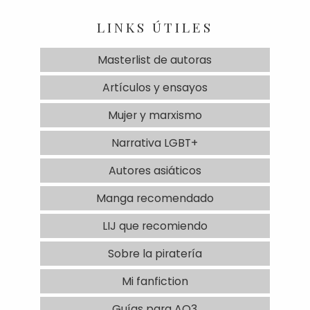
LINKS ÚTILES
Masterlist de autoras
Artículos y ensayos
Mujer y marxismo
Narrativa LGBT+
Autores asiáticos
Manga recomendado
LIJ que recomiendo
Sobre la piratería
Mi fanfiction
Guías para AO3