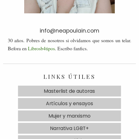
info@neapoulain.com
30 años. Pobres de nosotros si olvidamos que somos un telar.
Befora en
Librosb4tipos
. Escribo fanfics.
LINKS ÚTILES
Masterlist de autoras
Artículos y ensayos
Mujer y marxismo
Narrativa LGBT+