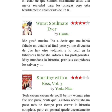
El echo de que Saimon claramente ansia una
mejor sociedad para los omegas pero esta
terriblemente enamorado de un h...
Worst Soulmate
Ever
by
Haruta
Me gustó mucho. Iba a decir que me había
faltado un detalle al final pero ya me di cuenta
de que hay otro volumen y lo pedí en la
biblioteca hahahaha Adoro a los protagonistas.
Muy mundana la historia, pero sus estupideces
los salvan y ...
Starting with a
Kiss, Vol. 3
by
Youka Nitta
Toda escena escena de you'll be my woman ptm
fue arte puro. Sentí que la autora necesitaba un
poco más de tiempo para cerrar la historia
completa, pero en general quedé decentemente