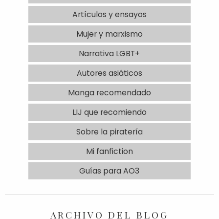
Artículos y ensayos
Mujer y marxismo
Narrativa LGBT+
Autores asiáticos
Manga recomendado
LIJ que recomiendo
Sobre la piratería
Mi fanfiction
Guías para AO3
ARCHIVO DEL BLOG