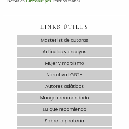
Befora en
Librosb4tipos
. Escribo fanfics.
LINKS ÚTILES
Masterlist de autoras
Artículos y ensayos
Mujer y marxismo
Narrativa LGBT+
Autores asiáticos
Manga recomendado
LIJ que recomiendo
Sobre la piratería