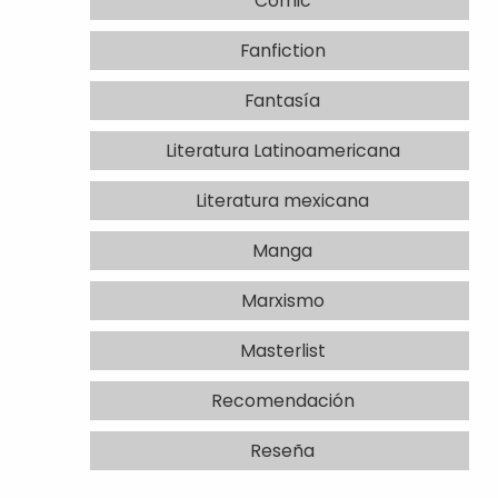
Comic
Fanfiction
Fantasía
Literatura Latinoamericana
Literatura mexicana
Manga
Marxismo
Masterlist
Recomendación
Reseña