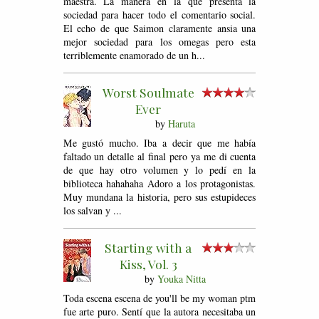
maestra. La manera en la qué presenta la
sociedad para hacer todo el comentario social.
El echo de que Saimon claramente ansia una
mejor sociedad para los omegas pero esta
terriblemente enamorado de un h...
Worst Soulmate
Ever
by
Haruta
Me gustó mucho. Iba a decir que me había
faltado un detalle al final pero ya me di cuenta
de que hay otro volumen y lo pedí en la
biblioteca hahahaha Adoro a los protagonistas.
Muy mundana la historia, pero sus estupideces
los salvan y ...
Starting with a
Kiss, Vol. 3
by
Youka Nitta
Toda escena escena de you'll be my woman ptm
fue arte puro. Sentí que la autora necesitaba un