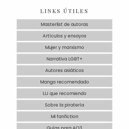
LINKS ÚTILES
Masterlist de autoras
Artículos y ensayos
Mujer y marxismo
Narrativa LGBT+
Autores asiáticos
Manga recomendado
LIJ que recomiendo
Sobre la piratería
Mi fanfiction
Guías para AO3