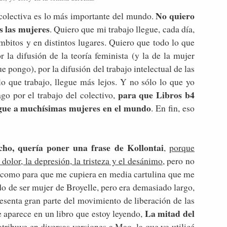
No quiero
 colectiva es lo más importante del mundo.
as las mujeres
. Quiero que mi trabajo llegue, cada día,
mbitos y en distintos lugares. Quiero que todo lo que
 la difusión de la teoría feminista (y la de la mujer
e pongo), por la difusión del trabajo intelectual de las
 lo que trabajo, llegue más lejos. Y no sólo lo que yo
para que Libros b4
go por el trabajo del colectivo,
legue a muchísimas mujeres en el mundo
. En fin, eso
cho, quería poner una frase de Kollontai
,
porque
dolor, la depresión, la tristeza y el desánimo
, pero no
a como para que me cupiera en media cartulina que me
do de ser mujer de Broyelle, pero era demasiado largo,
esenta gran parte del movimiento de liberación de las
La mitad del
e aparece en un libro que estoy leyendo,
e atribuye en diversas versiones a Mao,
la que yo utilicé