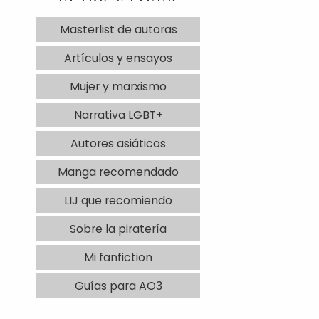
Masterlist de autoras
Artículos y ensayos
Mujer y marxismo
Narrativa LGBT+
Autores asiáticos
Manga recomendado
LIJ que recomiendo
Sobre la piratería
Mi fanfiction
Guías para AO3