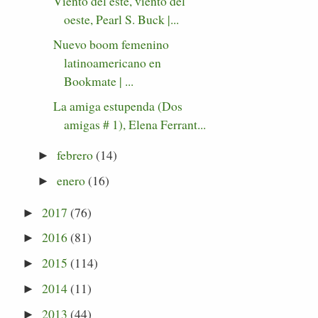
Viento del este, viento del
oeste, Pearl S. Buck |...
Nuevo boom femenino
latinoamericano en
Bookmate | ...
La amiga estupenda (Dos
amigas # 1), Elena Ferrant...
febrero
(14)
►
enero
(16)
►
2017
(76)
►
2016
(81)
►
2015
(114)
►
2014
(11)
►
2013
(44)
►