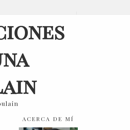
ciones
una
ain
oulain
ACERCA DE MÍ