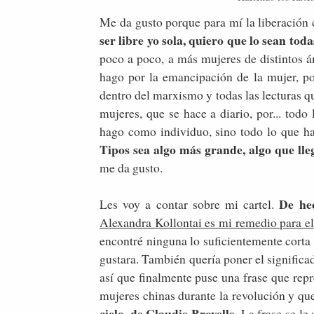
Me da gusto porque para mí la liberación
ser libre yo sola, quiero que lo sean tod
poco a poco, a más mujeres de distintos á
hago por la emancipación de la mujer, por
dentro del marxismo y todas las lecturas qu
mujeres, que se hace a diario, por... todo
hago como individuo, sino todo lo que ha
Tipos sea algo más grande, algo que l
me da gusto.
De he
Les voy a contar sobre mi cartel.
Alexandra Kollontai es mi remedio para el 
encontré ninguna lo suficientemente cort
gustara. También quería poner el significa
así que finalmente puse una frase que repr
mujeres chinas durante la revolución y qu
cielo, de Claudie Broyelle
. La frase se l