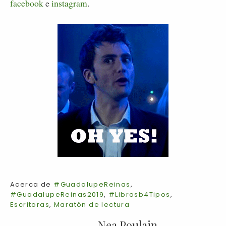
facebook
e
instagram
.
Acerca de
#GuadalupeReinas
,
#GuadalupeReinas2019
,
#Librosb4Tipos
,
Escritoras
,
Maratón de lectura
Nea Poulain