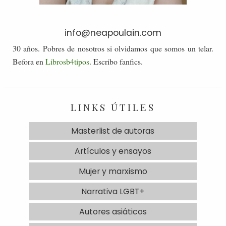
info@neapoulain.com
30 años. Pobres de nosotros si olvidamos que somos un telar.
Befora en
Librosb4tipos
. Escribo fanfics.
LINKS ÚTILES
Masterlist de autoras
Artículos y ensayos
Mujer y marxismo
Narrativa LGBT+
Autores asiáticos