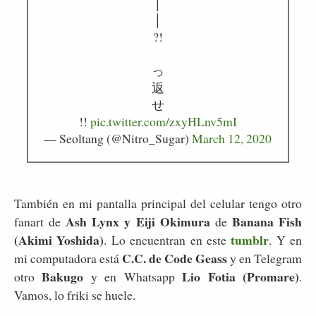
│
│
?!
っ
返
せ
!!
pic.twitter.com/zxyHLnv5mI
— Seoltang (@Nitro_Sugar)
March 12, 2020
También en mi pantalla principal del celular tengo otro
Ash Lynx y Eiji Okimura
Banana Fish
fanart de
de
(Akimi Yoshida)
tumblr
. Lo encuentran en este
. Y en
C.C. de Code Geass
mi computadora está
y en Telegram
Bakugo
Lio Fotia (Promare)
otro
y en Whatsapp
.
Vamos, lo friki se huele.