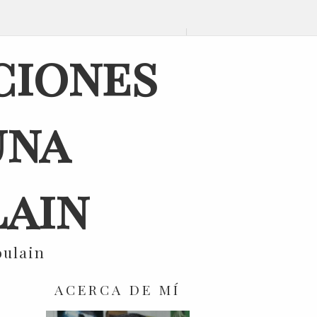
ciones
una
ain
oulain
ACERCA DE MÍ