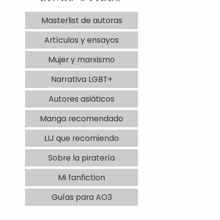
Masterlist de autoras
Artículos y ensayos
Mujer y marxismo
Narrativa LGBT+
Autores asiáticos
Manga recomendado
LIJ que recomiendo
Sobre la piratería
Mi fanfiction
Guías para AO3