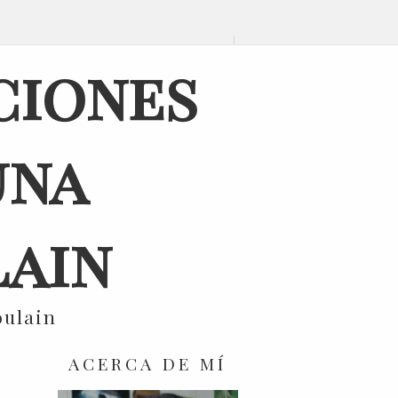
ciones
una
ain
oulain
ACERCA DE MÍ