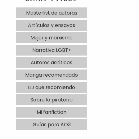
Masterlist de autoras
Artículos y ensayos
Mujer y marxismo
Narrativa LGBT+
Autores asiáticos
Manga recomendado
LIJ que recomiendo
Sobre la piratería
Mi fanfiction
Guías para AO3