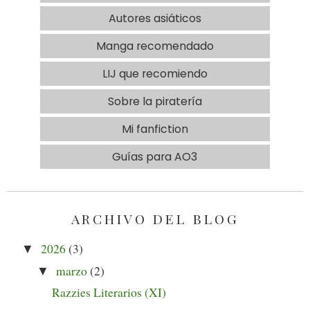
Autores asiáticos
Manga recomendado
LIJ que recomiendo
Sobre la piratería
Mi fanfiction
Guías para AO3
ARCHIVO DEL BLOG
2026
(3)
▼
marzo
(2)
▼
Razzies Literarios (XI)