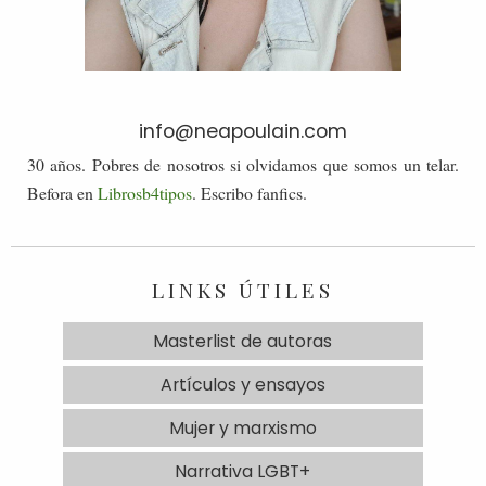
info@neapoulain.com
30 años. Pobres de nosotros si olvidamos que somos un telar.
Befora en
Librosb4tipos
. Escribo fanfics.
LINKS ÚTILES
Masterlist de autoras
Artículos y ensayos
Mujer y marxismo
Narrativa LGBT+