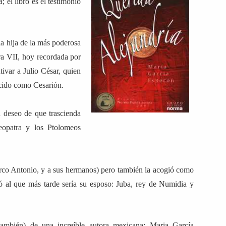
 el libro es el testimonio
la hija de la más poderosa
ra VII, hoy recordada por
tivar a Julio César, quien
ocido como Cesarión.
n deseo de que trascienda
eopatra y los Ptolomeos
rco Antonio, y a sus hermanos) pero también la acogió como
 al que más tarde sería su esposo: Juba, rey de Numidia y
 también) de una increíble autora mexicana: Maria García