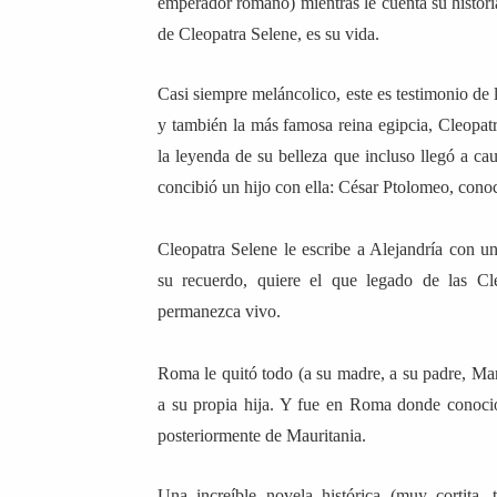
emperador romano) mientras le cuenta su historia;
de Cleopatra Selene, es su vida.
Casi siempre meláncolico, este es testimonio de 
y también la más famosa reina egipcia, Cleopat
la leyenda de su belleza que incluso llegó a cau
concibió un hijo con ella: César Ptolomeo, con
Cleopatra Selene le escribe a Alejandría con u
su recuerdo, quiere el que legado de las Cl
permanezca vivo.
Roma le quitó todo (a su madre, a su padre, Ma
a su propia hija. Y fue en Roma donde conoció
posteriormente de Mauritania.
Una increíble novela histórica (muy cortita,