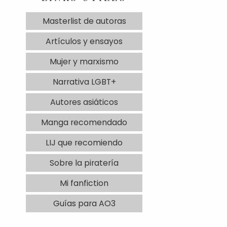
Masterlist de autoras
Artículos y ensayos
Mujer y marxismo
Narrativa LGBT+
Autores asiáticos
Manga recomendado
LIJ que recomiendo
Sobre la piratería
Mi fanfiction
Guías para AO3