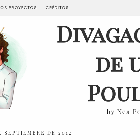
ROS PROYECTOS
CRÉDITOS
Divaga
de 
Poul
by Nea P
E SEPTIEMBRE DE 2012