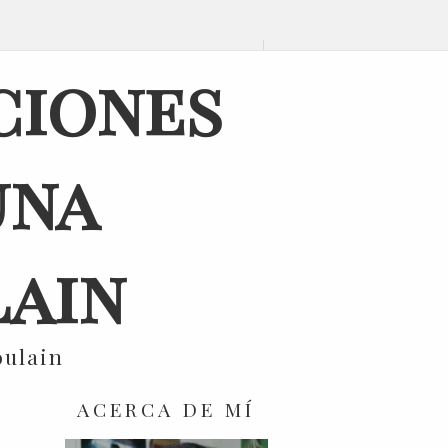
ciones
una
ain
oulain
ACERCA DE MÍ