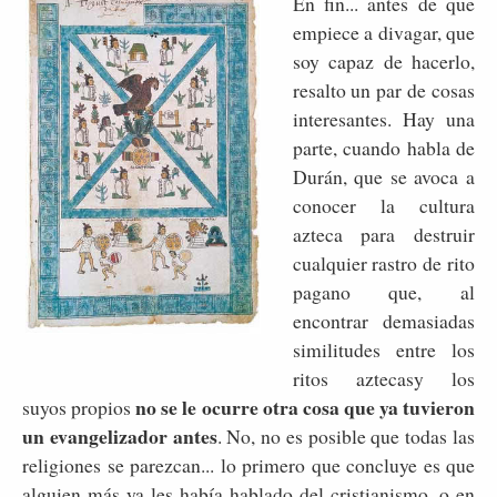
En fin... antes de que
empiece a divagar, que
soy capaz de hacerlo,
resalto un par de cosas
interesantes. Hay una
parte, cuando habla de
Durán, que se avoca a
conocer la cultura
azteca para destruir
cualquier rastro de rito
pagano que, al
encontrar demasiadas
similitudes entre los
ritos aztecasy los
no se le ocurre otra cosa que ya tuvieron
suyos propios
un evangelizador antes
. No, no es posible que todas las
religiones se parezcan... lo primero que concluye es que
alguien más ya les había hablado del cristianismo, o en