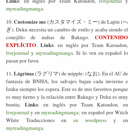
Links
: en inglés por Team Katsudon,
livejournal
y
myreadingmanga
.
Customize me
10.
(カスタマイズ・ミー) de Lapin (へ
ぎ). Deku necesita un cambio de estilo y acaba siendo el
CONTENIDO
conejillo de indias de Bakugo.
EXPLÍCITO
Links
.
: en inglés por Team Katsudon,
livejournal
y
myreadingmanga
. Si lo ven en español lo
pasan por favor.
Lágrima
11.
(ラグリマ) de mipple: (なお). En el AU de
fantasía de BNHA, los salvajes bajan cada invierno e
Izuku siempre los espera. Este es de mis favoritos porque
es muy tierno y la relación entre Bakugo y Deku es muy
Links
bonita.
: en inglés por Team Katsudon, en
livejournal
y en
myreadingmanga
; en español por Witch
White Traducciones en
su wordpress
y en
myreadingmanga
.