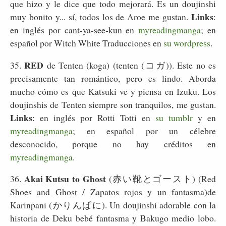
que hizo y le dice que todo mejorará. Es un doujinshi
Links
muy bonito y... sí, todos los de Aroe me gustan.
:
en inglés por cant-ya-see-kun en
myreadingmanga
; en
español por Witch White Traducciones en
su wordpress
.
RED
35.
de Tenten (koga) (tenten (コガ)). Este no es
precisamente tan romántico, pero es lindo. Aborda
mucho cómo es que Katsuki ve y piensa en Izuku. Los
doujinshis de Tenten siempre son tranquilos, me gustan.
Links
: en inglés por Rotti Totti en
su tumblr
y en
myreadingmanga
; en español por un célebre
desconocido, porque no hay créditos en
myreadingmanga
.
Akai Kutsu to Ghost
36.
(赤い靴とゴースト) (Red
Shoes and Ghost / Zapatos rojos y un fantasma)de
Karinpani (かりんぱに). Un doujinshi adorable con la
historia de Deku bebé fantasma y Bakugo medio lobo.