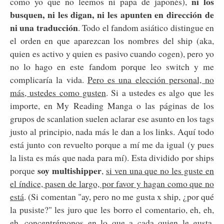
ni los
como yo que no leemos ni papa de japonés),
busquen, ni les digan, ni les apunten en dirección de
ni una traducción
. Todo el fandom asiático distingue en
el orden en que aparezcan los nombres del ship (aka,
quien es activo y quien es pasivo cuando cogen), pero yo
no lo hago en este fandom porque leo switch y me
complicaría la vida.
Pero es una elección personal, no
más, ustedes como gusten
. Si a ustedes es algo que les
importe, en My Reading Manga o las páginas de los
grupos de scanlation suelen aclarar ese asunto en los tags
justo al principio, nada más le dan a los links. Aquí todo
está junto con revuelto porque a mí me da igual (y pues
la lista es más que nada para mí). Esta dividido por ships
soy multishipper
porque
,
si ven una que no les guste en
el índice, pasen de largo, por favor y hagan como que no
está
. (Si comentan "ay, pero no me gusta x ship, ¿por qué
la pusiste?" les juro que les borro el comentario, eh, eh,
eh, concentrémonos en lo que a cada quien le gusta,