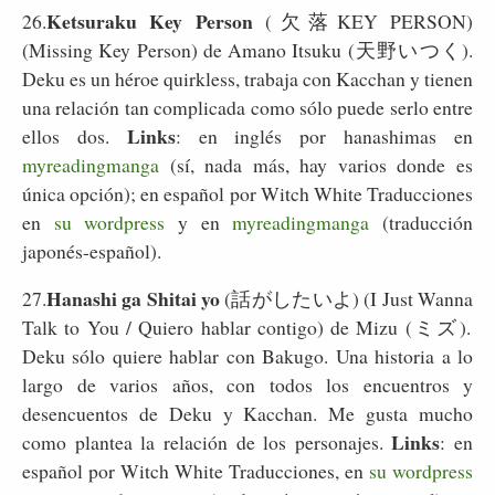
Ketsuraku Key Person
26.
(欠落KEY PERSON)
(Missing Key Person) de Amano Itsuku (天野いつく).
Deku es un héroe quirkless, trabaja con Kacchan y tienen
una relación tan complicada como sólo puede serlo entre
Links
ellos dos.
: en inglés por hanashimas en
myreadingmanga
(sí, nada más, hay varios donde es
única opción); en español por Witch White Traducciones
en
su wordpress
y en
myreadingmanga
(traducción
japonés-español).
Hanashi ga Shitai yo
27.
(話がしたいよ) (I Just Wanna
Talk to You / Quiero hablar contigo) de Mizu (ミズ).
Deku sólo quiere hablar con Bakugo. Una historia a lo
largo de varios años, con todos los encuentros y
desencuentos de Deku y Kacchan. Me gusta mucho
Links
como plantea la relación de los personajes.
: en
español por Witch White Traducciones, en
su wordpress