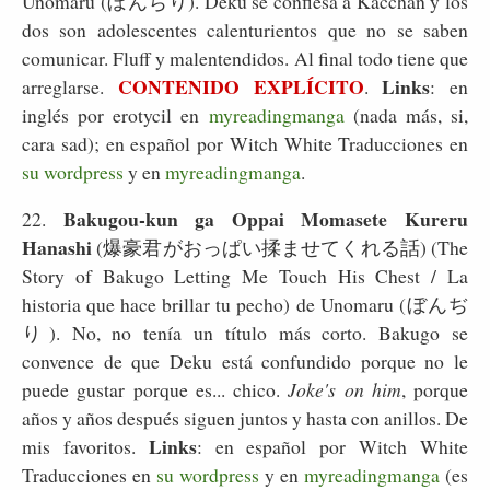
Unomaru (ぼんぢり). Deku se confiesa a Kacchan y los
dos son adolescentes calenturientos que no se saben
comunicar. Fluff y malentendidos. Al final todo tiene que
CONTENIDO EXPLÍCITO
Links
arreglarse.
.
: en
inglés por erotycil en
myreadingmanga
(nada más, si,
cara sad); en español por Witch White Traducciones en
su wordpress
y en
myreadingmanga
.
Bakugou-kun ga Oppai Momasete Kureru
22.
Hanashi
(爆豪君がおっぱい揉ませてくれる話) (The
Story of Bakugo Letting Me Touch His Chest / La
historia que hace brillar tu pecho) de Unomaru (ぼんぢ
り). No, no tenía un título más corto. Bakugo se
convence de que Deku está confundido porque no le
puede gustar porque es... chico.
Joke's on him
, porque
años y años después siguen juntos y hasta con anillos. De
Links
mis favoritos.
: en español por Witch White
Traducciones en
su wordpress
y en
myreadingmanga
(es