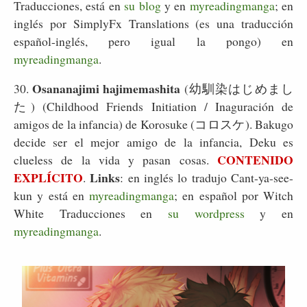
Traducciones, está en
su blog
y en
myreadingmanga
; en
inglés por SimplyFx Translations (es una traducción
español-inglés, pero igual la pongo) en
myreadingmanga
.
Osananajimi hajimemashita
30.
(幼馴染はじめまし
た) (Childhood Friends Initiation / Inaguración de
amigos de la infancia) de Korosuke (コロスケ). Bakugo
decide ser el mejor amigo de la infancia, Deku es
CONTENIDO
clueless de la vida y pasan cosas.
EXPLÍCITO
Links
.
: en inglés lo tradujo Cant-ya-see-
kun y está en
myreadingmanga
; en español por Witch
White Traducciones en
su wordpress
y en
myreadingmanga
.