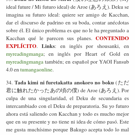
ideal future / Mi futuro ideal) de Aroe (あろえ). Deku se
imagina su futuro ideal: quiere ser amigo de Kacchan,
dar el discurso de padrino en su boda, contar anécdotas
sobre él. El único problema es que no le ha preguntado a
CONTENIDO
Kacchan qué le parecen sus planes.
EXPLÍCITO
Links
.
: en inglés por shousanki, en
myreadingmanga
; en inglés por Heart of Gold en
myreadingmanga
también; en español por YAOI Fansub
4.0 en
tumangaonline
.
Tada kimi ni furetakatta anokoro no boku
34.
(ただ
君に触れたかったあの頃の僕) de Aroe (あろえ). Por
culpa de una singularidad, el Deku de secundaria es
intercambiado con el Deku de preparatoria. Su yo futuro
ahora está saliendo con Kacchan y todo es mucho mejor
que en su presente y no tiene ni idea de cómo pasó. Este
me gusta muchísimo porque Bakugo acepta todo lo mal