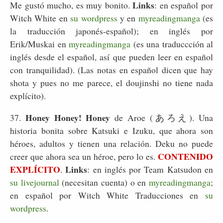
Links
Me gustó mucho, es muy bonito.
: en español por
Witch White en
su wordpress
y en
myreadingmanga
(es
la traducción japonés-español); en inglés por
Erik/Muskai en
myreadingmanga
(es una traduccción al
inglés desde el español, así que pueden leer en español
con tranquilidad). (Las notas en español dicen que hay
shota y pues no me parece, el doujinshi no tiene nada
explícito).
Honey Honey! Honey
37.
de Aroe (あろえ). Una
historia bonita sobre Katsuki e Izuku, que ahora son
héroes, adultos y tienen una relación. Deku no puede
CONTENIDO
creer que ahora sea un héroe, pero lo es.
EXPLÍCITO
Links
.
: en inglés por Team Katsudon en
su livejournal
(necesitan cuenta) o en
myreadingmanga
;
en español por Witch White Traducciones en
su
wordpress
.