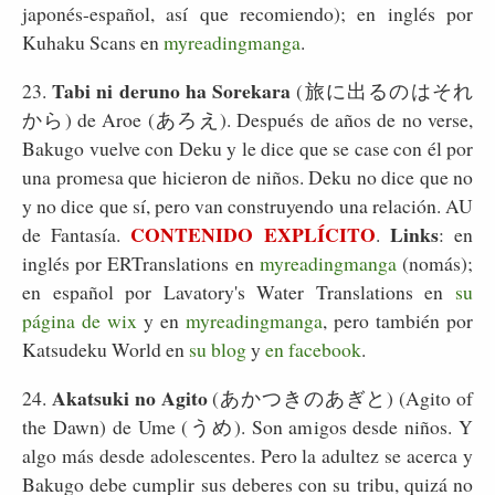
japonés-español, así que recomiendo); en inglés por
Kuhaku Scans en
myreadingmanga
.
Tabi ni deruno ha Sorekara
23.
(旅に出るのはそれ
から) de Aroe (あろえ). Después de años de no verse,
Bakugo vuelve con Deku y le dice que se case con él por
una promesa que hicieron de niños. Deku no dice que no
y no dice que sí, pero van construyendo una relación. AU
CONTENIDO EXPLÍCITO
Links
de Fantasía.
.
: en
inglés por ERTranslations en
myreadingmanga
(nomás);
en español por Lavatory's Water Translations en
su
página de wix
y en
myreadingmanga
, pero también por
Katsudeku World en
su blog
y
en facebook
.
Akatsuki no Agito
24.
(あかつきのあぎと) (Agito of
the Dawn) de Ume (うめ). Son amigos desde niños. Y
algo más desde adolescentes. Pero la adultez se acerca y
Bakugo debe cumplir sus deberes con su tribu, quizá no