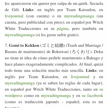
les aparecieron sin querer por culpa de un quirk. Secuela
Links
de Gift.
: en inglés por Team Katsudon, en
livejournal
(con cuenta) o en
myreadingmanga
(sin
cuenta, pero publicidad con pitos); en español por Witch
White Traducciones en su
página
, pero también en
myreadingmanga
(si les gusta sufrir gratis).
Gomi to Kekkon
7.
(ゴミと結婚) (Trash and Marriage /
Basura de matrimonio) de Rokuwari (ろくわり). Deku
no tiene ni idea de cómo pedirle matrimonio a Bakugo y
hace planes exageradamente complicados. Al final, quizá
Links
todo tiene una solución mucho más sencilla.
: en
inglés por Team Katsudon, en
livejournal
y en
myreadingmanga
(ya se saben las reglas de cada lugar);
en español por Witch White Traducciones, tanto en
su
wordpress
como en
myreadingmanga
y en
su facebook
(como es traducción japonés - español, esta es mi
favorita).