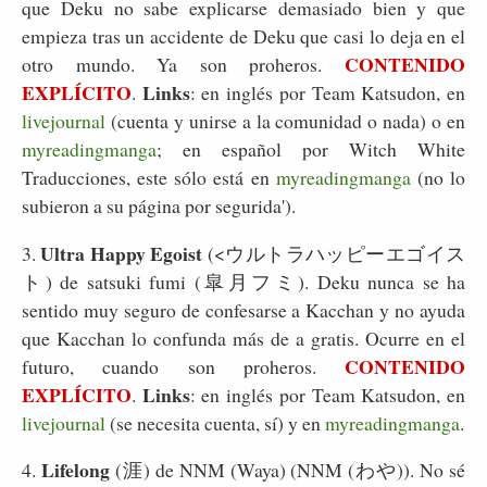
que Deku no sabe explicarse demasiado bien y que
empieza tras un accidente de Deku que casi lo deja en el
CONTENIDO
otro mundo. Ya son proheros.
EXPLÍCITO
Links
.
: en inglés por Team Katsudon, en
livejournal
(cuenta y unirse a la comunidad o nada) o en
myreadingmanga
; en español por Witch White
Traducciones, este sólo está en
myreadingmanga
(no lo
subieron a su página por segurida').
Ultra Happy Egoist
3.
(<ウルトラハッピーエゴイス
ト) de satsuki fumi (皐月フミ). Deku nunca se ha
sentido muy seguro de confesarse a Kacchan y no ayuda
que Kacchan lo confunda más de a gratis. Ocurre en el
CONTENIDO
futuro, cuando son proheros.
EXPLÍCITO
Links
.
: en inglés por Team Katsudon, en
livejournal
(se necesita cuenta, sí) y en
myreadingmanga
.
Lifelong
4.
(涯) de NNM (Waya) (NNM (わや)). No sé