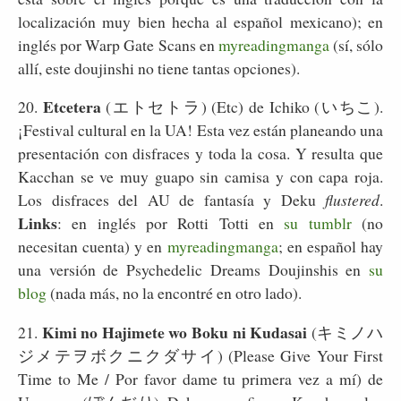
localización muy bien hecha al español mexicano); en
inglés por Warp Gate Scans en
myreadingmanga
(sí, sólo
allí, este doujinshi no tiene tantas opciones).
Etcetera
20.
(エトセトラ) (Etc) de Ichiko (いちこ).
¡Festival cultural en la UA! Esta vez están planeando una
presentación con disfraces y toda la cosa. Y resulta que
Kacchan se ve muy guapo sin camisa y con capa roja.
Los disfraces del AU de fantasía y Deku
flustered
.
Links
: en inglés por Rotti Totti en
su tumblr
(no
necesitan cuenta) y en
myreadingmanga
; en español hay
una versión de Psychedelic Dreams Doujinshis en
su
blog
(nada más, no la encontré en otro lado).
Kimi no Hajimete wo Boku ni Kudasai
21.
(キミノハ
ジメテヲボクニクダサイ) (Please Give Your First
Time to Me / Por favor dame tu primera vez a mí) de