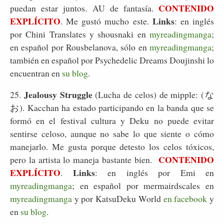
CONTENIDO
puedan estar juntos. AU de fantasía.
EXPLÍCITO
Links
. Me gustó mucho este.
: en inglés
por Chini Translates y shousnaki en
myreadingmanga
;
en español por Rousbelanova, sólo en
myreadingmanga
;
también en español por Psychedelic Dreams Doujinshi lo
encuentran en
su blog
.
Jealousy Struggle
25.
(Lucha de celos) de mipple: (な
お). Kacchan ha estado participando en la banda que se
formó en el festival cultura y Deku no puede evitar
sentirse celoso, aunque no sabe lo que siente o cómo
manejarlo. Me gusta porque detesto los celos tóxicos,
CONTENIDO
pero la artista lo maneja bastante bien.
EXPLÍCITO
Links
.
: en inglés por Emi en
myreadingmanga
; en español por mermairdscales en
myreadingmanga
y por KatsuDeku World
en facebook
y
en
su blog
.