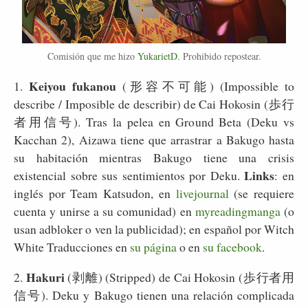
Comisión que me hizo
YukarietD
. Prohibido repostear.
Keiyou fukanou
1.
(形容不可能) (Impossible to
describe / Imposible de describir) de Cai Hokosin (歩行
者用信号). Tras la pelea en Ground Beta (Deku vs
Kacchan 2), Aizawa tiene que arrastrar a Bakugo hasta
su habitación mientras Bakugo tiene una crisis
Links
existencial sobre sus sentimientos por Deku.
: en
inglés por Team Katsudon, en
livejournal
(se requiere
cuenta y unirse a su comunidad) en
myreadingmanga
(o
usan adbloker o ven la publicidad); en español por Witch
White Traducciones en
su página
o en
su facebook
.
Hakuri
2.
(剥離) (Stripped) de Cai Hokosin (歩行者用
信号). Deku y Bakugo tienen una relación complicada