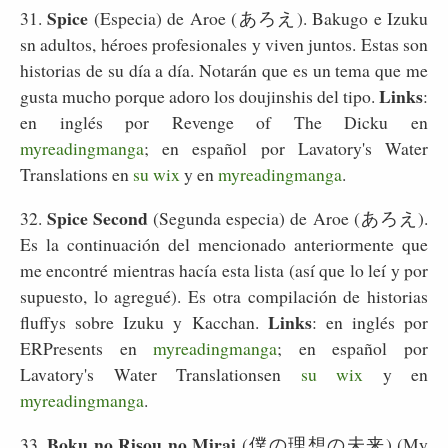
Spice
31.
(Especia) de Aroe (あろえ). Bakugo e Izuku
sn adultos, héroes profesionales y viven juntos. Estas son
historias de su día a día. Notarán que es un tema que me
Links
gusta mucho porque adoro los doujinshis del tipo.
:
en inglés por Revenge of The Dicku en
myreadingmanga
; en español por Lavatory's Water
Translations en
su wix
y en
myreadingmanga
.
Spice Second
32.
(Segunda especia) de Aroe (あろえ).
Es la continuación del mencionado anteriormente que
me encontré mientras hacía esta lista (así que lo leí y por
supuesto, lo agregué). Es otra compilación de historias
Links
fluffys sobre Izuku y Kacchan.
: en inglés por
ERPresents en
myreadingmanga
; en español por
Lavatory's Water Translationsen
su wix
y en
myreadingmanga
.
Boku no Risou no Mirai
33.
(僕の理想の未来) (My