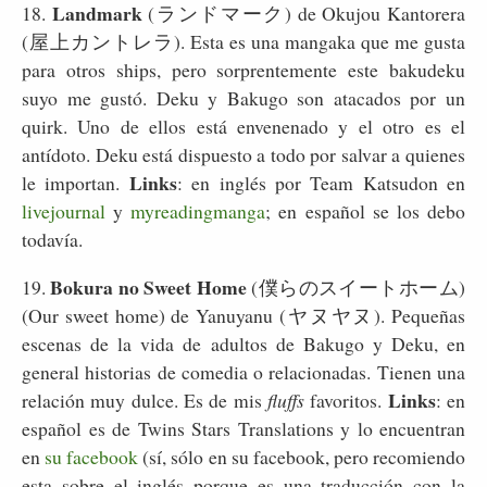
Landmark
18.
(ランドマーク) de Okujou Kantorera
(屋上カントレラ). Esta es una mangaka que me gusta
para otros ships, pero sorprentemente este bakudeku
suyo me gustó. Deku y Bakugo son atacados por un
quirk. Uno de ellos está envenenado y el otro es el
antídoto. Deku está dispuesto a todo por salvar a quienes
Links
le importan.
: en inglés por Team Katsudon en
livejournal
y
myreadingmanga
; en español se los debo
todavía.
Bokura no Sweet Home
19.
(僕らのスイートホーム)
(
Our sweet home
) de Yanuyanu (ヤヌヤヌ). Pequeñas
escenas de la vida de adultos de Bakugo y Deku, en
general historias de comedia o relacionadas. Tienen una
Links
relación muy dulce. Es de mis
fluffs
favoritos.
: en
español es de Twins Stars Translations y lo encuentran
en
su facebook
(sí, sólo en su facebook, pero recomiendo
esta sobre el inglés porque es una traducción con la