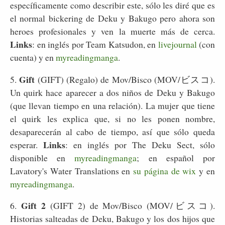
específicamente como describir este, sólo les diré que es
el normal bickering de Deku y Bakugo pero ahora son
heroes profesionales y ven la muerte más de cerca.
Links
: en inglés por Team Katsudon, en
livejournal
(con
cuenta) y en
myreadingmanga
.
Gift
5.
(GIFT) (Regalo) de Mov/Bisco (MOV/ビスコ).
Un quirk hace aparecer a dos niños de Deku y Bakugo
(que llevan tiempo en una relación). La mujer que tiene
el quirk les explica que, si no les ponen nombre,
desaparecerán al cabo de tiempo, así que sólo queda
Links
esperar.
: en inglés por The Deku Sect, sólo
disponible en
myreadingmanga
; en español por
Lavatory's Water Translations en
su página de wix
y en
myreadingmanga
.
Gift 2
6.
(GIFT 2) de Mov/Bisco (MOV/ビスコ).
Historias salteadas de Deku, Bakugo y los dos hijos que