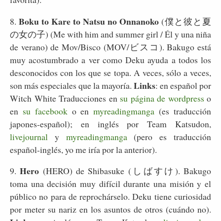
Boku to Kare to Natsu no Onnanoko
8.
(僕と彼と夏
の女の子) (Me with him and summer girl / Él y una niña
de verano) de Mov/Bisco (MOV/ビスコ). Bakugo está
muy acostumbrado a ver como Deku ayuda a todos los
desconocidos con los que se topa. A veces, sólo a veces,
Links
son más especiales que la mayoría.
: en español por
Witch White Traducciones en
su página de wordpress
o
en
su facebook
o en
myreadingmanga
(es traducción
japones-español); en inglés por Team Katsudon,
livejournal
y
myreadingmanga
(pero es traducción
español-inglés, yo me iría por la anterior).
Hero
9.
(HERO) de Shibasuke (しばすけ). Bakugo
toma una decisión muy difícil durante una misión y el
público no para de reprochárselo. Deku tiene curiosidad
por meter su nariz en los asuntos de otros (cuándo no).