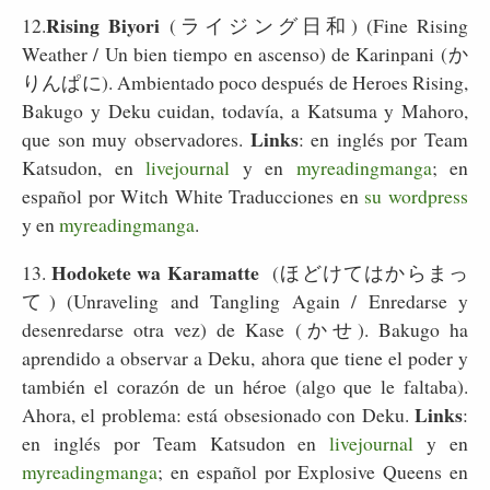
Rising Biyori
12.
(ライジング日和) (Fine Rising
Weather / Un bien tiempo en ascenso) de Karinpani (か
りんぱに). Ambientado poco después de Heroes Rising,
Bakugo y Deku cuidan, todavía, a Katsuma y Mahoro,
Links
que son muy observadores.
: en inglés por Team
Katsudon, en
livejournal
y en
myreadingmanga
; en
español por Witch White Traducciones en
su wordpress
y en
myreadingmanga
.
Hodokete wa Karamatte
13.
(ほどけてはからまっ
て) (Unraveling and Tangling Again / Enredarse y
desenredarse otra vez) de Kase (かせ). Bakugo ha
aprendido a observar a Deku, ahora que tiene el poder y
también el corazón de un héroe (algo que le faltaba).
Links
Ahora, el problema: está obsesionado con Deku.
:
en inglés por Team Katsudon en
livejournal
y en
myreadingmanga
; en español por Explosive Queens en