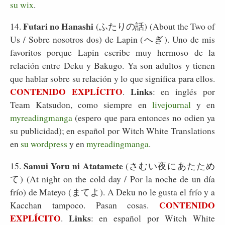
su wix
.
Futari no Hanashi
14.
(ふたりの話) (About the Two of
Us / Sobre nosotros dos) de Lapin (へぎ). Uno de mis
favoritos porque Lapin escribe muy hermoso de la
relación entre Deku y Bakugo. Ya son adultos y tienen
que hablar sobre su relación y lo que significa para ellos.
CONTENIDO EXPLÍCITO
Links
.
: en inglés por
Team Katsudon, como siempre en
livejournal
y en
myreadingmanga
(espero que para entonces no odien ya
su publicidad); en español por Witch White Translations
en
su wordpress
y en
myreadingmanga
.
Samui Yoru ni Atatamete
15.
(さむい夜にあたため
て) (At night on the cold day / Por la noche de un día
frío) de Mateyo (まてよ). A Deku no le gusta el frío y a
CONTENIDO
Kacchan tampoco. Pasan cosas.
EXPLÍCITO
Links
.
: en español por Witch White