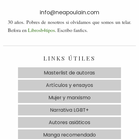
info@neapoulain.com
30 años. Pobres de nosotros si olvidamos que somos un telar.
Befora en
Librosb4tipos
. Escribo fanfics.
LINKS ÚTILES
Masterlist de autoras
Artículos y ensayos
Mujer y marxismo
Narrativa LGBT+
Autores asiáticos
Manga recomendado