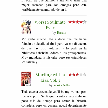
El echo de que Saimon claramente ansia una
mejor sociedad para los omegas pero esta
terriblemente enamorado de un h...
Worst Soulmate
Ever
by
Haruta
Me gustó mucho. Iba a decir que me había
faltado un detalle al final pero ya me di cuenta
de que hay otro volumen y lo pedí en la
biblioteca hahahaha Adoro a los protagonistas.
Muy mundana la historia, pero sus estupideces
los salvan y ...
Starting with a
Kiss, Vol. 3
by
Youka Nitta
Toda escena escena de you'll be my woman ptm
fue arte puro. Sentí que la autora necesitaba un
poco más de tiempo para cerrar la historia
completa, pero en general quedé decentemente