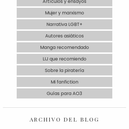
Artículos y ensayos
Mujer y marxismo
Narrativa LGBT+
Autores asiáticos
Manga recomendado
LIJ que recomiendo
Sobre la piratería
Mi fanfiction
Guías para AO3
ARCHIVO DEL BLOG