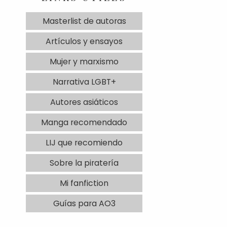
Masterlist de autoras
Artículos y ensayos
Mujer y marxismo
Narrativa LGBT+
Autores asiáticos
Manga recomendado
LIJ que recomiendo
Sobre la piratería
Mi fanfiction
Guías para AO3