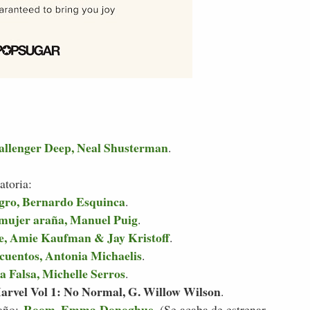
allenger Deep, Neal Shusterman
.
atoria:
ro, Bernardo Esquinca
.
a mujer araña, Manuel Puig
.
e, Amie Kaufman & Jay Kristoff
.
cuentos, Antonia Michaelis
.
a Falsa, Michelle Serros
.
arvel Vol 1: No Normal, G. Willow Wilson
.
Room, Emma Donoghue
 año:
. (Se acaba de estrenar