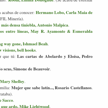
Hermano Lobo, Carla Maia de
n acabas de conocer:
 FIL Minería).
 más densa tiniebla, Antonio Malpica
.
os entre líneas, May R. Ayamonte & Esmeralda
ng way gone, Ishmael Beah
.
w visions, bell hooks
.
Las cartas de Abelardo y Eloísa, Pedro
r que tú:
o sexo, Simone de Beauvoir
.
 Mary Shelley
.
Mujer que sabe latín..., Rosario Castellanos
amilia:
.
rataba).
e Sacco
.
el que ardo, Mike Lightwood
.