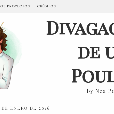
ROS PROYECTOS
CRÉDITOS
Divaga
de 
Poul
by Nea P
 DE ENERO DE 2016