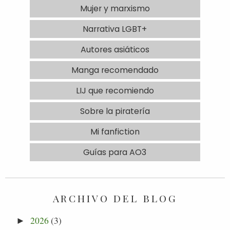
Mujer y marxismo
Narrativa LGBT+
Autores asiáticos
Manga recomendado
LIJ que recomiendo
Sobre la piratería
Mi fanfiction
Guías para AO3
ARCHIVO DEL BLOG
2026
(3)
►