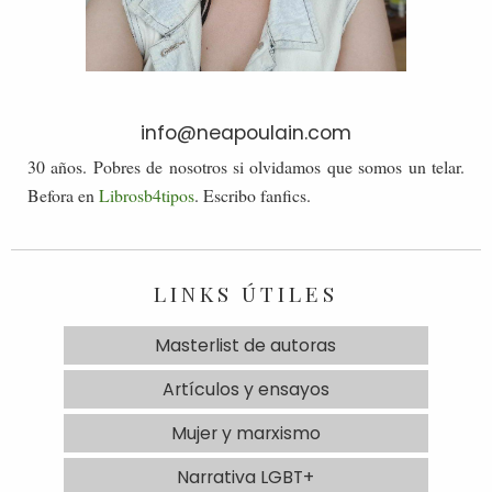
info@neapoulain.com
30 años. Pobres de nosotros si olvidamos que somos un telar.
Befora en
Librosb4tipos
. Escribo fanfics.
LINKS ÚTILES
Masterlist de autoras
Artículos y ensayos
Mujer y marxismo
Narrativa LGBT+