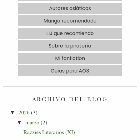
Autores asiáticos
Manga recomendado
LIJ que recomiendo
Sobre la piratería
Mi fanfiction
Guías para AO3
ARCHIVO DEL BLOG
2026
(3)
▼
marzo
(2)
▼
Razzies Literarios (XI)