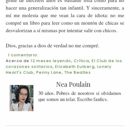
gente de dieciséis años es bastante lista como para no
hacer una generalización tan infantil. Y sinceramente, a
mí me molesta que me vean la cara de idiota: no me
compré un libro para leer como un montón de chicas se
desvalorizan a sí mismas por intentar salir con chicos.
Dios, gracias a dios de verdad no me compré.
1 comentario:
Acerca de
12 meses leyendo
,
Crítica
,
El Club de los
corazones solitarios
,
Elizabeth Eulberg
,
Lonely
Heart's Club
,
Penny Lane
,
The Beatles
Nea Poulain
30 años. Pobres de nosotros si olvidamos
que somos un telar. Escribo fanfics.