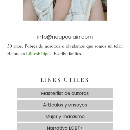
info@neapoulain.com
30 años. Pobres de nosotros si olvidamos que somos un telar.
Befora en
Librosb4tipos
. Escribo fanfics.
LINKS ÚTILES
Masterlist de autoras
Artículos y ensayos
Mujer y marxismo
Narrativa LGBT+