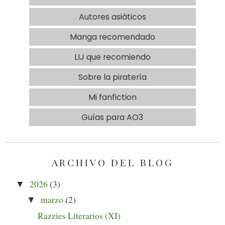
Autores asiáticos
Manga recomendado
LIJ que recomiendo
Sobre la piratería
Mi fanfiction
Guías para AO3
ARCHIVO DEL BLOG
2026
(3)
▼
marzo
(2)
▼
Razzies Literarios (XI)