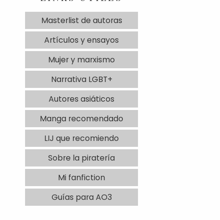
Masterlist de autoras
Artículos y ensayos
Mujer y marxismo
Narrativa LGBT+
Autores asiáticos
Manga recomendado
LIJ que recomiendo
Sobre la piratería
Mi fanfiction
Guías para AO3