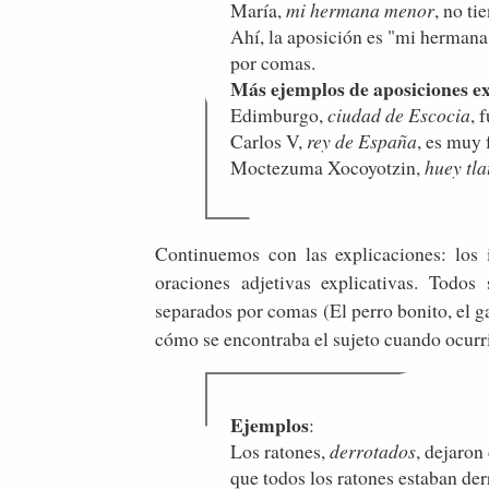
María,
mi hermana menor
, no ti
Ahí, la aposición es "mi herman
por comas.
Más ejemplos de aposiciones ex
Edimburgo,
ciudad de Escocia
, 
Carlos V,
rey de España
, es muy
Moctezuma Xocoyotzin,
huey tla
Continuemos con las explicaciones: los 
oraciones adjetivas explicativas. Todos
separados por comas (El perro bonito, el gat
cómo se encontraba el sujeto cuando ocurrió
Ejemplos
:
Los ratones,
derrotados
, dejaron
que todos los ratones estaban de