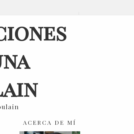
ciones
una
ain
oulain
ACERCA DE MÍ