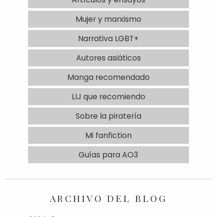
Mujer y marxismo
Narrativa LGBT+
Autores asiáticos
Manga recomendado
LIJ que recomiendo
Sobre la piratería
Mi fanfiction
Guías para AO3
ARCHIVO DEL BLOG