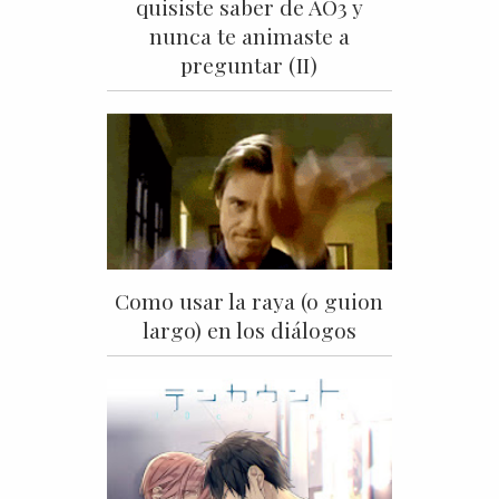
quisiste saber de AO3 y
nunca te animaste a
preguntar (II)
Como usar la raya (o guion
largo) en los diálogos