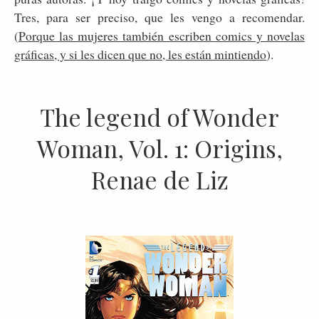
Tres, para ser preciso, que les vengo a recomendar.
(
Porque las mujeres también escriben comics y novelas
gráficas, y si les dicen que no, les están mintiendo
).
The legend of Wonder
Woman, Vol. 1: Origins,
Renae de Liz