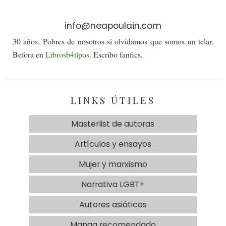
info@neapoulain.com
30 años. Pobres de nosotros si olvidamos que somos un telar.
Befora en
Librosb4tipos
. Escribo fanfics.
LINKS ÚTILES
Masterlist de autoras
Artículos y ensayos
Mujer y marxismo
Narrativa LGBT+
Autores asiáticos
Manga recomendado