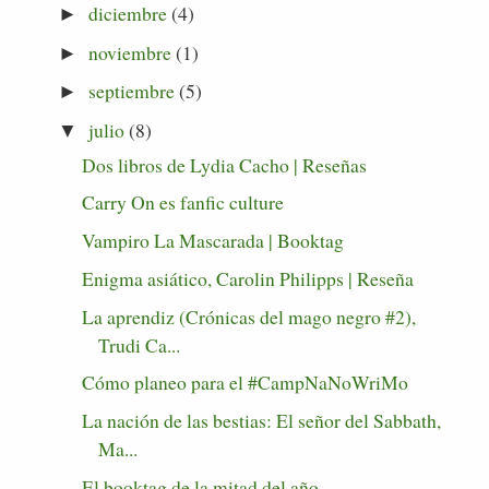
diciembre
(4)
►
noviembre
(1)
►
septiembre
(5)
►
julio
(8)
▼
Dos libros de Lydia Cacho | Reseñas
Carry On es fanfic culture
Vampiro La Mascarada | Booktag
Enigma asiático, Carolin Philipps | Reseña
La aprendiz (Crónicas del mago negro #2),
Trudi Ca...
Cómo planeo para el #CampNaNoWriMo
La nación de las bestias: El señor del Sabbath,
Ma...
El booktag de la mitad del año