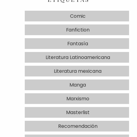
Comic
Fanfiction
Fantasía
Literatura Latinoamericana
Literatura mexicana
Manga
Marxismo
Masterlist
Recomendación