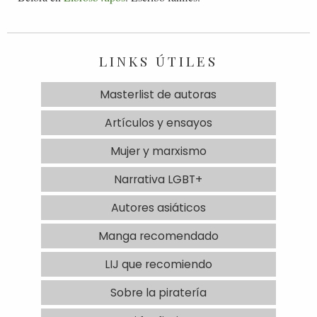
LINKS ÚTILES
Masterlist de autoras
Artículos y ensayos
Mujer y marxismo
Narrativa LGBT+
Autores asiáticos
Manga recomendado
LIJ que recomiendo
Sobre la piratería