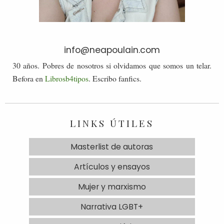
info@neapoulain.com
30 años. Pobres de nosotros si olvidamos que somos un telar.
Befora en
Librosb4tipos
. Escribo fanfics.
LINKS ÚTILES
Masterlist de autoras
Artículos y ensayos
Mujer y marxismo
Narrativa LGBT+