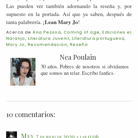
Las pueden ver también adornando la reseña y, por
supuesto en la portada. Así que ya saben, después de
Lean Mary Jo
tanta palabrería. ¡
!
Acerca de
Ana Pessoa
,
Coming of age
,
Ediciones el
Naranjo
,
Literatura Juvenil
,
Literatura portuguesa
,
Mary Jo
,
Recomendación
,
Reseña
Nea Poulain
30 años. Pobres de nosotros si olvidamos
que somos un telar. Escribo fanfics.
10 comentarios:
Mey
7 de julio de 2020 a las 0:06