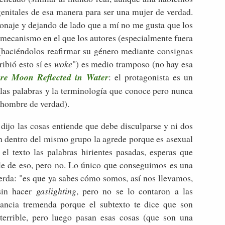
enitales de esa manera para ser una mujer de verdad.
sonaje y dejando de lado que a mí no me gusta que los
 mecanismo en el que los autores (especialmente fuera
 (haciéndolos reafirmar su género mediante consignas
ribió esto sí es
woke
") es medio tramposo (no hay esa
re Moon Reflected in Water
: el protagonista es un
 las palabras y la terminología que conoce pero nunca
n hombre de verdad).
dijo las cosas entiende que debe disculparse y ni dos
 dentro del mismo grupo la agrede porque es asexual
el texto las palabras hirientes pasadas, esperas que
le de eso, pero no. Lo único que conseguimos es una
erda: "es que ya sabes cómo somos, así nos llevamos,
sin hacer
gaslighting
, pero no se lo contaron a las
nancia tremenda porque el subtexto te dice que son
errible, pero luego pasan esas cosas (que son una