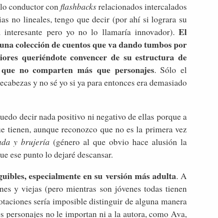
hilo conductor con
flashbacks
relacionados intercalados
ias no lineales, tengo que decir (por ahí si lograra su
El
 interesante pero yo no lo llamaría innovador).
 una colección de cuentos que va dando tumbos por
eriores queriéndote convencer de su estructura de
s que no comparten más que personajes
. Sólo el
ecabezas y no sé yo si ya para entonces era demasiado
uedo decir nada positivo ni negativo de ellas porque a
e tienen, aunque reconozco que no es la primera vez
ada y brujería
(género al que obvio hace alusión la
que ese punto lo dejaré descansar.
guibles, especialmente en su versión más adulta
. A
enes y viejas (pero mientras son jóvenes todas tienen
otaciones sería imposible distinguir de alguna manera
os personajes no le importan ni a la autora, como Ava,