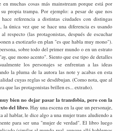
ue en muchas cosas más mainstream porque está por
e su propia trampa. Por ejemplo: a pesar de que nos
ce referencia a distintas ciudades con distingas
, la única vez que se hace una diferencia es usando
g
al respecto (las protagonistas, después de escuchar
ponen a exotizarlo en plan "es que habla muy mono").
ersona, sobre todo del primer mundo o en un estrato
"ay, que mono acento". Siento que ese tipo de detalles
sualmente los personajes se enfrentan a las ideas
ando la pluma de la autora las note y acabas en esta
ealidad cuyas reglas se desdibujan. (Como nota, que al
ra que las protagonistas brillen es... extraño).
muy bien no dejar pasar la transfobia, pero con la
exto del libro
. Hay una escena en la que un personaje,
al hablar, le dice algo a una mujer trans aludiendo a
mente para ser una "mujer de verdad". El libro luego
delicado (similar al mundo real, aunque allá hablemos