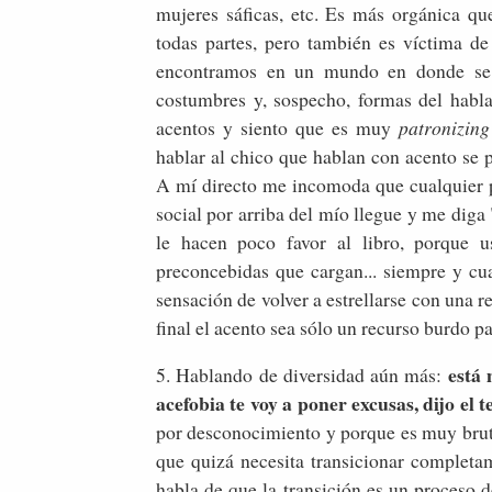
mujeres sáficas, etc. Es más orgánica q
todas partes, pero también es víctima d
encontramos en un mundo en donde se ha
costumbres y, sospecho, formas del habla
acentos y siento que es muy
patronizin
hablar al chico que hablan con acento se 
A mí directo me incomoda que cualquier p
social por arriba del mío llegue y me diga 
le hacen poco favor al libro, porque u
preconcebidas que cargan... siempre y cu
sensación de volver a estrellarse con una r
final el acento sea sólo un recurso burdo pa
está 
5. Hablando de diversidad aún más:
acefobia te voy a poner excusas, dijo el t
por desconocimiento y porque es muy bruta 
que quizá necesita transicionar completa
habla de que la transición es un proceso 