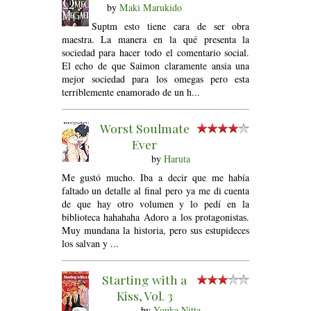
by
Maki Marukido
Suptm esto tiene cara de ser obra
maestra. La manera en la qué presenta la
sociedad para hacer todo el comentario social.
El echo de que Saimon claramente ansia una
mejor sociedad para los omegas pero esta
terriblemente enamorado de un h...
Worst Soulmate
Ever
by
Haruta
Me gustó mucho. Iba a decir que me había
faltado un detalle al final pero ya me di cuenta
de que hay otro volumen y lo pedí en la
biblioteca hahahaha Adoro a los protagonistas.
Muy mundana la historia, pero sus estupideces
los salvan y ...
Starting with a
Kiss, Vol. 3
by
Youka Nitta