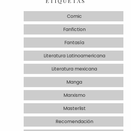
ETIQUETAS
Comic
Fanfiction
Fantasía
Literatura Latinoamericana
Literatura mexicana
Manga
Marxismo
Masterlist
Recomendación