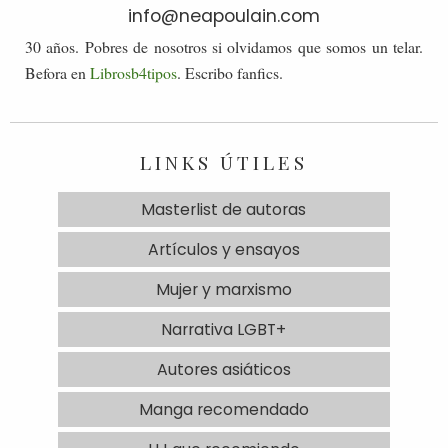
info@neapoulain.com
30 años. Pobres de nosotros si olvidamos que somos un telar.
Befora en
Librosb4tipos
. Escribo fanfics.
LINKS ÚTILES
Masterlist de autoras
Artículos y ensayos
Mujer y marxismo
Narrativa LGBT+
Autores asiáticos
Manga recomendado