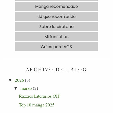
Manga recomendado
LIJ que recomiendo
Sobre la piratería
Mi fanfiction
Guías para AO3
ARCHIVO DEL BLOG
2026
(3)
▼
marzo
(2)
▼
Razzies Literarios (XI)
Top 10 manga 2025