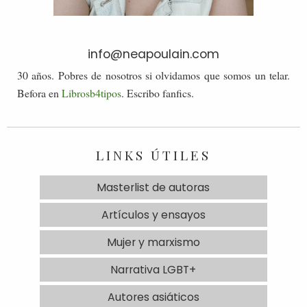
info@neapoulain.com
30 años. Pobres de nosotros si olvidamos que somos un telar.
Befora en
Librosb4tipos
. Escribo fanfics.
LINKS ÚTILES
Masterlist de autoras
Artículos y ensayos
Mujer y marxismo
Narrativa LGBT+
Autores asiáticos