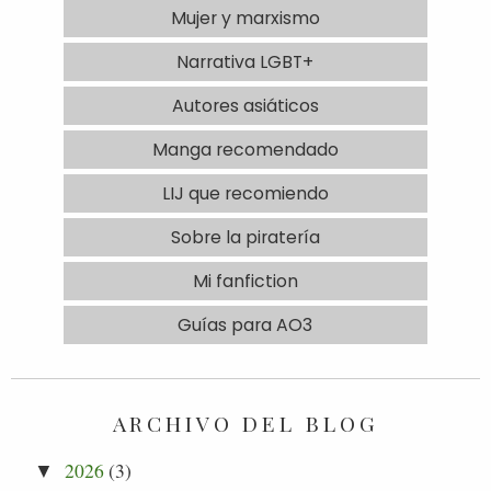
Mujer y marxismo
Narrativa LGBT+
Autores asiáticos
Manga recomendado
LIJ que recomiendo
Sobre la piratería
Mi fanfiction
Guías para AO3
ARCHIVO DEL BLOG
2026
(3)
▼