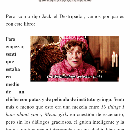
Pero, como dijo Jack el Destripador, vamos por partes
con este libro:
Para
empezar,
sentí
que
estaba
en
medio
de un
cliché con patas y de película de instituto gringo
. Sentí
más o menos que esto era una mezcla entre
10 things I
hate about you
y
Mean girls
en cuestión de escenario,
pero sin los diálogos graciosos, el guion inteligente y la
trama mínimamente interesante con un cliché, bien que