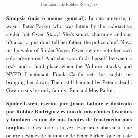
Ilustración de Robbie Rodriguez
Sinopsis (más o menos general)
: In one universe, it
wasn't Peter Parker who was bitten by the radioactive
spider, but Gwen Stacy! She's smart, charming and can
lift a car ... just don't tell her father, the police chief. Now,
in the wake of Spider-Verse, Gwen swings into her own
solo adventures! And she soon finds herself between a
rock and a hard place when the Vulture attacks, and
NYPD Lieutenant Frank Castle sets his sights on
bringing her down. Then, still haunted by Peter's death,
Gwen visits his only family: Ben and May Parker.
Spider-Gwen, escrito por Jason Latour e ilustrado
por Robbie Rodriguez es uno de mis cómics favoritos
y también es una de mis fuentes de frustración más
amplias
. Lo es todo a la vez. Este arco abarca lo que
ocurre después de la muerte de Peter Parker (que en este