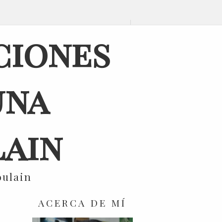
ciones
una
ain
oulain
ACERCA DE MÍ