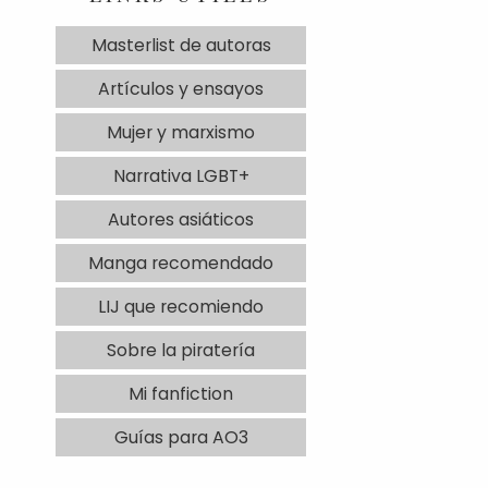
Masterlist de autoras
Artículos y ensayos
Mujer y marxismo
Narrativa LGBT+
Autores asiáticos
Manga recomendado
LIJ que recomiendo
Sobre la piratería
Mi fanfiction
Guías para AO3