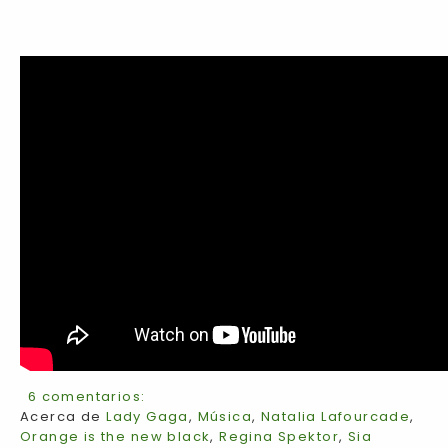
6 comentarios:
Acerca de
Lady Gaga
,
Música
,
Natalia Lafourcade
,
Orange is the new black
,
Regina Spektor
,
Sia